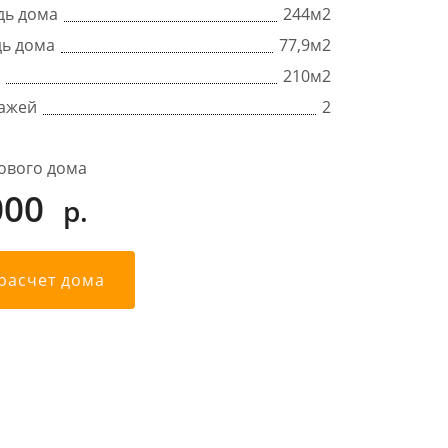
дь дома
244
м2
ь дома
77,9м2
210м2
тажей
2
ового дома
000
р.
 расчет дома