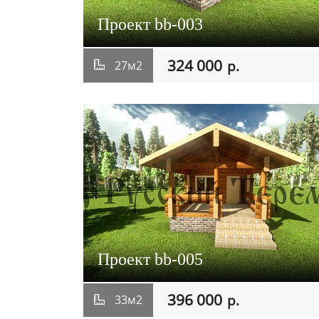
Проект bb-003
324 000
р.
27м2
Проект bb-005
396 000
р.
33м2