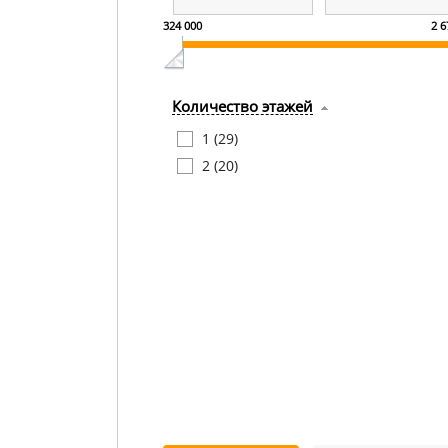
324 000
2 6
Количество этажей
1 (
29
)
2 (
20
)