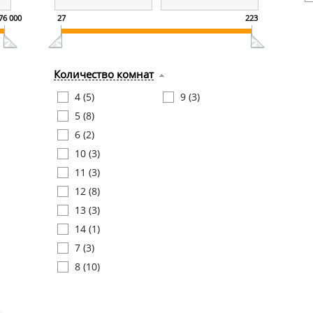
76 000
27
223
Количество комнат
4 (
5
)
9 (
3
)
5 (
8
)
6 (
2
)
10 (
3
)
11 (
3
)
12 (
8
)
13 (
3
)
14 (
1
)
7 (
3
)
8 (
10
)