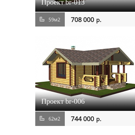
Проект br-013
708 000
р.
59м2
Проект br-006
744 000
р.
62м2