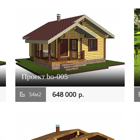
Проект bo-005
648 000
р.
54м2