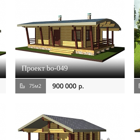
Проект bo-049
900 000
р.
75м2