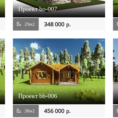
Проект bo-007
348 000
р.
29м2
Проект bb-006
456 000
р.
38м2