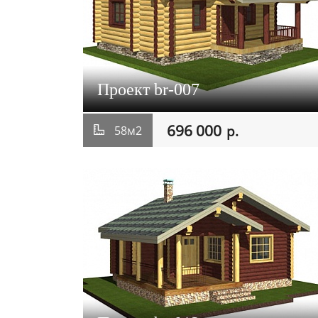
Проект br-007
696 000
р.
58м2