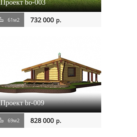
Проект bo-003
732 000
р.
61м2
Проект br-009
828 000
р.
69м2