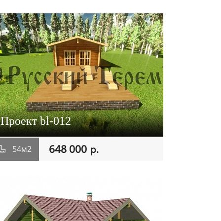
Проект bl-012
648 000
р.
54м2