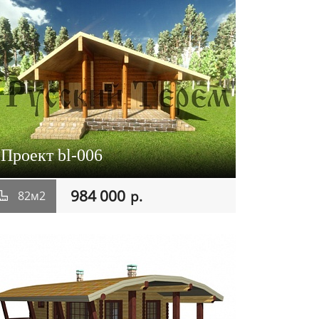
Проект bl-006
984 000
р.
82м2