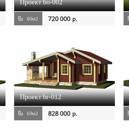
Проект bo-002
720 000
р.
60м2
Проект br-012
828 000
р.
69м2