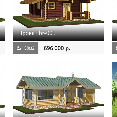
Проект br-005
696 000
р.
58м2