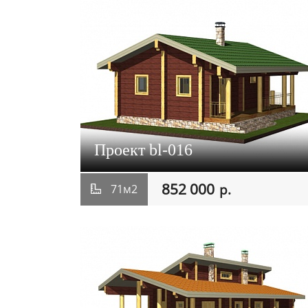
Проект bl-016
852 000
р.
71м2