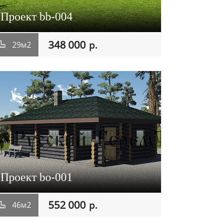
Проект bb-004
348 000
р.
29м2
Проект bo-001
552 000
р.
46м2