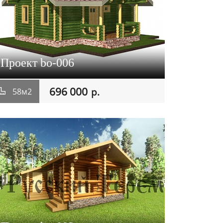
Проект bo-006
696 000
р.
58м2