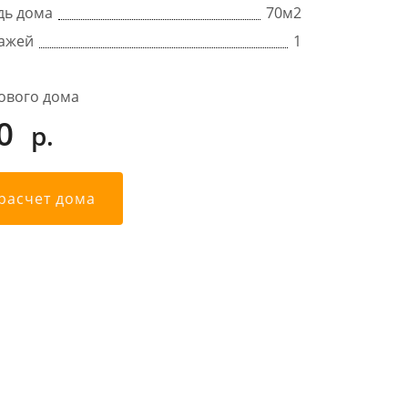
дь дома
70
м2
тажей
1
ового дома
0
р.
 расчет дома