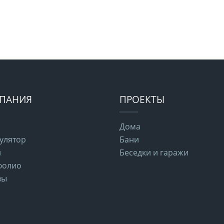
ПАНИЯ
ПРОЕКТЫ
Дома
улятор
Бани
и
Беседки и гаражи
фолио
вы