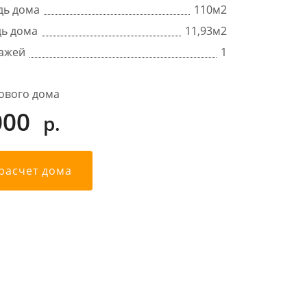
дь дома
110
м2
ь дома
11,93м2
тажей
1
ового дома
000
р.
 расчет дома